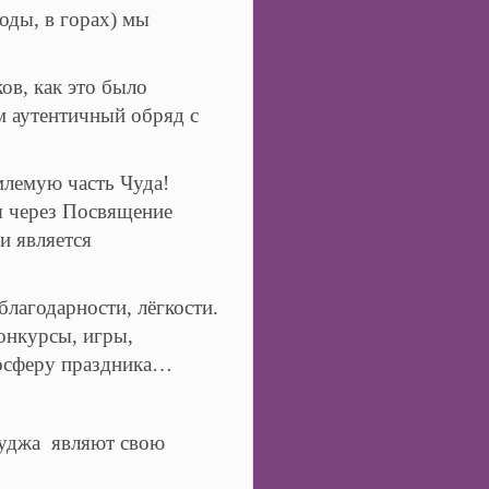
оды, в горах) мы
ов, как это было
ам аутентичный обряд с
млемую часть Чуда!
я через Посвящение
и является
лагодарности, лёгкости.
онкурсы, игры,
мосферу праздника…
Ауджа являют свою