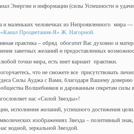
ал Энергии и информации (силы Успешности и удачи) 
а и маленьких человечках из Непроявленного мира —
е
«Канал Процветания-Я» Ж. Нагорной.
ивная практика – обряд обогатит Вас духовно и матер
нения заветных желаний и предоставленных возможнос
любой точки мира, есть инет вариант практики.
 огорчаетесь, что не сможете все присутствовать лично
чудеса Силы Ауджа с Вами, благодаря Вашему довери
общества Волшебников и дарованным секретам силы в
агословляет нас «Силой Звезды»!
ации, исполнения желаний, успешного достижения цели
имволических изображениях Звезда – позитивный знак,
ас водной, зеркальной Звездой.