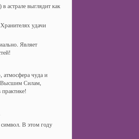
в астрале выглядит как
 Хранителях удачи
иально. Являет
тей!
, атмосфера чуда и
ю Высшим Силам,
 практике!
.
 символ. В этом году