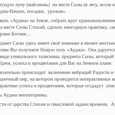
тущую луну (май-июнь) на месте Силы (в лесу, возле в
джа-Начало, посадки, урожая».
вать «Ауджа» на Земле, собрать круг единомышленник
на месте Силы Стихий, сделать ежегодную практику, с
арами Богине…
дмет Силы здесь имеет своё значение и являет неотъе
тике Вы получаете Новую силу «Ауджа». Она даруетс
иде уникального талисмана, предмета Силы, который 
дачи, успеха и процветания для Вас на Земном плане.
бязательно происходит включение вибраций Радости и б
дничный пир, на котором проводится интерактивные к
рактики успеха и процветания, которые создадут ат
ы Ауджи неповторимы.
сти от царства Стихии и смысловой задачи времени, 