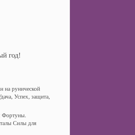
ый год!
ан на рунической
дача, Успех, защита,
ни Фортуны.
рталы Силы для