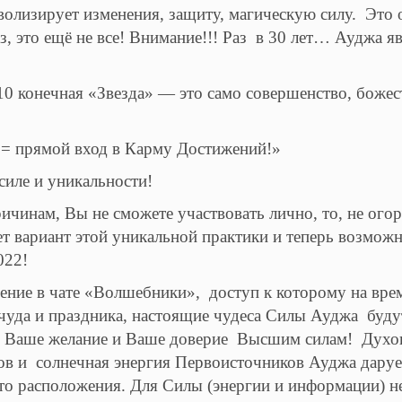
мволизирует изменения, защиту, магическую силу. Это
аз, это ещё не все! Внимание!!! Раз в 30 лет… Ауджа я
10 конечная «Звезда» — это само совершенство, божес
 = прямой вход в Карму Достижений!»
силе и уникальности!
ичинам, Вы не сможете участвовать лично, то, не ого
ет вариант этой уникальной практики и теперь возмож
022!
ние в чате «Волшебники», доступ к которому на вре
чуда и праздника, настоящие чудеса Силы Ауджа буду
, Ваше желание и Ваше доверие Высшим силам! Духо
 и солнечная энергия Первоисточников Ауджа дарует
то расположения. Для Силы (энергии и информации) н