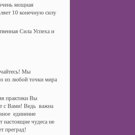
 очень мощная
вляет 10 конечную силу
твенная Сила Успеха и
рчайтесь! Мы
но из любой точки мира
мя практики Вы
т с Вами! Ведь важна
вное единение
 настоящие чудеса не
ет преград!