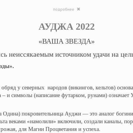
подробнее
АУДЖА 2022
«ВАША ЗВЕЗДА»
сь неиссякаемым источником удачи на цел
зды».
 обряд у северных народов (викингов, кельтов) основ
– и символы (написание футарком, рунами) означает У
га Одина) покровительница Ауджи — это аналог боги
льта веками «намолили» включили, создали каналы, по
урожая, для Магии Процветания и успеха.