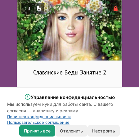
# 1
Славянские Веды Занятие 2
Управление конфиденциальностью
Мы используем куки для работы сайта. С вашего
согласия — аналитику и рекламу.
Политика конфиденциальности
Ответственность
|
Контакты
Пользовательское соглашение
Пользовательское соглашение
|
Политика конфиденциальности
Принять все
Отклонить
Настроить
|
Обработка персональных данных
|
Согласие на рассылку